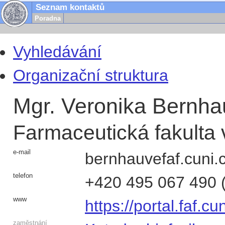
Seznam kontaktů
Poradna
Vyhledávání
Organizační struktura
Mgr. Veronika Bernha
Farmaceutická fakulta 
e-mail
bernhauve
faf.cuni.
telefon
+420
495 067 490
www
https://portal.faf.c
zaměstnání