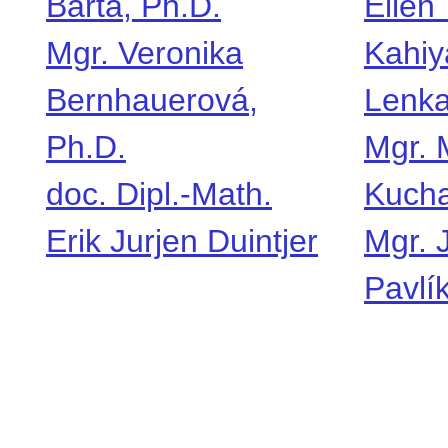
Bárta, Ph.D.
Ellen
Mgr. Veronika
Kahiy
Bernhauerová,
Lenka
Ph.D.
Mgr. 
doc. Dipl.-Math.
Kucha
Erik Jurjen Duintjer
Mgr. 
Pavlí