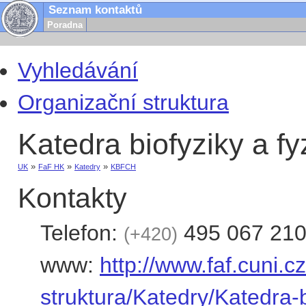
Seznam kontaktů
Poradna
Vyhledávání
Organizační struktura
Katedra biofyziky a fy
»
»
»
UK
FaF HK
Katedry
KBFCH
Kontakty
Telefon:
495 067 21
+420
www:
http://www.faf.cuni.c
struktura/Katedry/Katedra-b