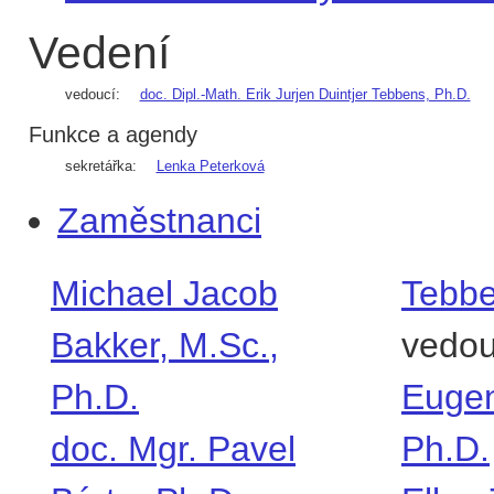
Vedení
vedoucí:
doc. Dipl.-Math. Erik Jurjen Duintjer Tebbens, Ph.D.
Funkce a agendy
sekretářka:
Lenka Peterková
Zaměstnanci
Michael Jacob
Tebbe
Bakker, M.Sc.,
vedou
Ph.D.
Eugen
doc. Mgr. Pavel
Ph.D.