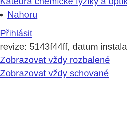
Katedra chemické fyziky a opti
Nahoru
Přihlásit
revize: 5143f44ff, datum instal
Zobrazovat vždy rozbalené
Zobrazovat vždy schované