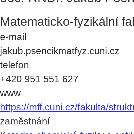
Matematicko-fyzikální fa
e-mail
jakub.psencik
matfyz.cuni.cz
telefon
+420
951 551 627
www
https://mff.cuni.cz/fakulta/struk
zaměstnání