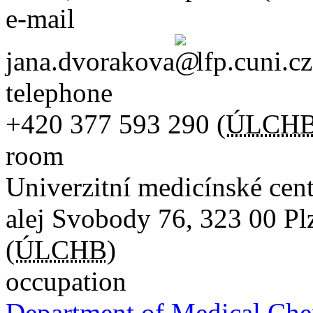
e-mail
jana.dvorakova
lfp.cuni.cz
telephone
+420
377 593 290
(
ÚLCH
room
Univerzitní medicínské ce
alej Svobody 76
,
323 00
Pl
(
ÚLCHB
)
occupation
Department of Medical Che