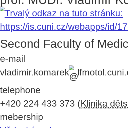
Second Faculty of Medic
e-mail
vladimir.komarek
lfmotol.cuni.
telephone
+420
224 433 373
(
Klinika dět
mebership