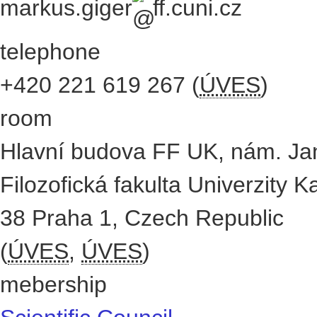
markus.giger
ff.cuni.cz
telephone
+420
221 619 267
(
ÚVES
)
room
Hlavní budova FF UK, nám. Ja
Filozofická fakulta Univerzity K
38
Praha 1
,
Czech Republic
(
ÚVES
,
ÚVES
)
mebership