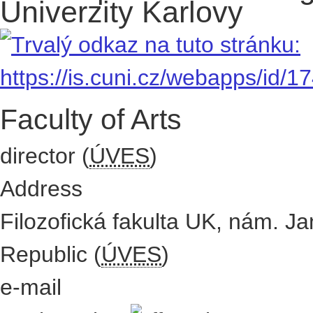
Univerzity Karlovy
Faculty of Arts
director (
ÚVES
)
Address
Filozofická fakulta UK
,
nám. Ja
Republic
(
ÚVES
)
e-mail