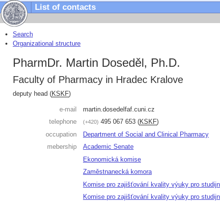
List of contacts
Search
Organizational structure
PharmDr. Martin Doseděl, Ph.D.
Faculty of Pharmacy in Hradec Kralove
deputy head (
KSKF
)
e-mail
martin.dosedel
faf.cuni.cz
telephone
495 067 653
(
KSKF
)
+420
occupation
Department of Social and Clinical Pharmacy
mebership
Academic Senate
Ekonomická komise
Zaměstnanecká komora
Komise pro zajišťování kvality výuky pro studi
Komise pro zajišťování kvality výuky pro stud