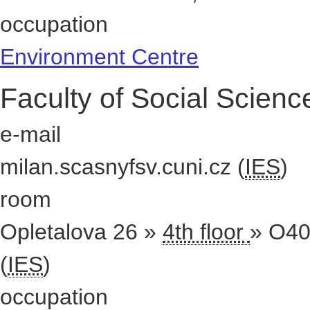
budova Krystal »
16th floor
» 1
José Martího 407/2
,
162 00
Pr
occupation
Environment Centre
Faculty of Social Scienc
e-mail
milan.scasny
fsv.cuni.cz
(
IES
)
room
Opletalova 26 »
4th floor
» O4