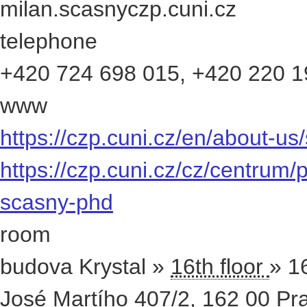
e-mail
milan.scasny
czp.cuni.cz
telephone
+420
724 698 015
,
+420
220 1
www
https://czp.cuni.cz/en/about-us/
https://czp.cuni.cz/cz/centrum/
scasny-phd
room