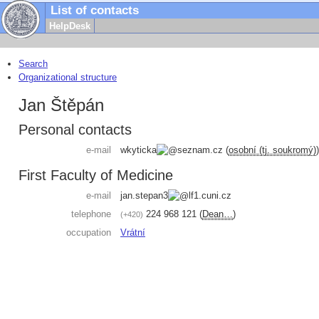
List of contacts
HelpDesk
Search
Organizational structure
Jan Štěpán
Personal contacts
e-mail
wkyticka
seznam.cz
(
osobní (tj. soukromý)
)
First Faculty of Medicine
e-mail
jan.stepan3
lf1.cuni.cz
telephone
224 968 121
(
Dean…
)
+420
occupation
Vrátní