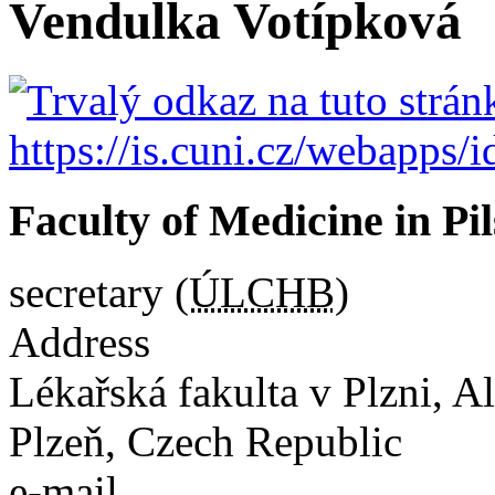
Vendulka Votípková
Faculty of Medicine in Pi
secretary (
ÚLCHB
)
Address
Lékařská fakulta v Plzni
,
Al
Plzeň
,
Czech Republic
e-mail