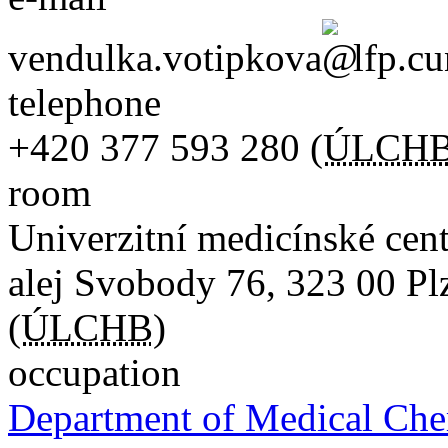
vendulka.votipkova
lfp.cu
telephone
+420
377 593 280
(
ÚLCH
room
Univerzitní medicínské ce
alej Svobody 76
,
323 00
Pl
(
ÚLCHB
)
occupation
Department of Medical Che