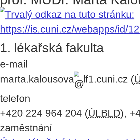
prof. MUDr. Marta Kalo
1. lékařská fakulta
e-mail
marta.kalousova
lf1.cuni.cz
(
telefon
+420
224 964 204
(
ÚLBLD
),
+
zaměstnání