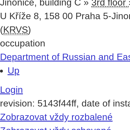
Jinonice, building C »
3rd floor
U Kříže 8
,
158 00
Praha 5-Jino
(
KRVS
)
occupation
Department of Russian and Ea
Up
Login
revision: 5143f44ff, date of ins
Zobrazovat vždy rozbalené