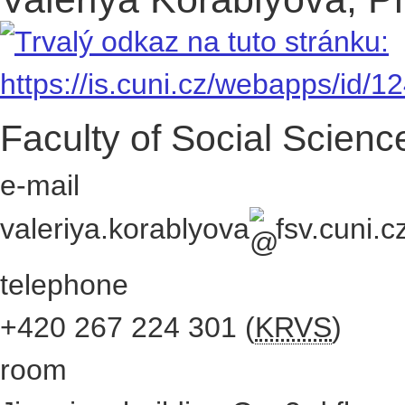
Faculty of Social Scienc
e-mail
valeriya.korablyova
fsv.cuni.c
telephone
+420
267 224 301
(
KRVS
)
room