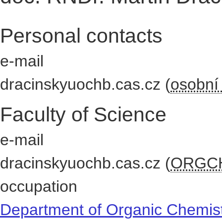
Personal contacts
e-mail
dracinsky
uochb.cas.cz
(
osobní 
Faculty of Science
e-mail
dracinsky
uochb.cas.cz
(
ORGC
occupation
Department of Organic Chemis