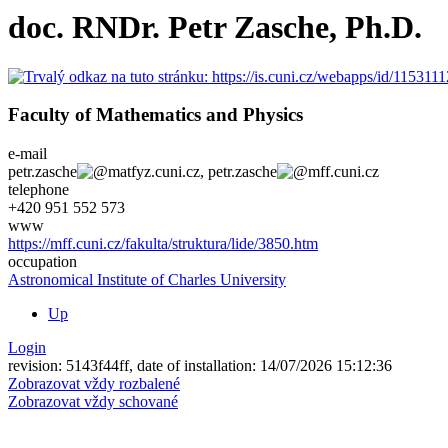
doc. RNDr. Petr Zasche, Ph.D.
Faculty of Mathematics and Physics
e-mail
petr.zasche
matfyz.cuni.cz
,
petr.zasche
mff.cuni.cz
telephone
+420
951 552 573
www
https://mff.cuni.cz/fakulta/struktura/lide/3850.htm
occupation
Astronomical Institute of Charles University
Up
Login
revision: 5143f44ff, date of installation: 14/07/2026 15:12:36
Zobrazovat vždy rozbalené
Zobrazovat vždy schované