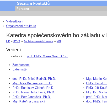
Seznam kontaktů
Poradna
Vyhledávání
Organizační struktura
Katedra společenskovědního základu v k
»
»
»
UK
FTVS
Společenskovědní sekce
KIN
Vedení
vedoucí:
prof. PhDr. Marek Waic, CSc.
Zaměstnanci
Externisté
doc. PhDr. Miloš Bednář, Ph.D.
Mgr. Martin K
Mgr. Jitka Buriánková, Ph.D.
PhDr. Kamil Ko
PhDr. Rostislav Čichoň, Ph.D.
PhDr. Jiří Kouř
PhDr. Ivana Harbichová, Ph.D.
Mgr. Bc. Mich
PhDr. Petr Janoušek, Ph.D.
prof. PhDr. Ma
Mgr. Kateřina Jasanská
doc. PhDr. Ire