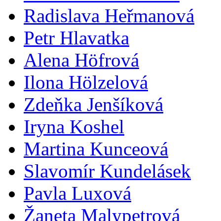
Radislava Heřmanová
Petr Hlavatka
Alena Höfrová
Ilona Hölzelová
Zdeňka Jenšíková
Iryna Koshel
Martina Kunceová
Slavomír Kundelásek
Pavla Luxová
Žaneta Malypetrová