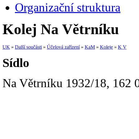
Organizační struktura
Kolej Na Větrníku
UK
»
Další součásti
»
Účelová zařízení
»
KaM
»
Koleje
»
K V
Sídlo
Na Větrníku 1932/18
,
162 