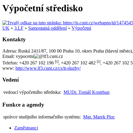
Výpočetní středisko
UK
»
3.LF
»
Samostatná oddělení
»
Výpočetní
Kontakty
Adresa:
Ruská 2411/87
,
100 00
Praha 10
,
okres
Praha (hlavní město)
Email:
vypocetni
lf3.cuni.cz
[i]
[i]
Telefon:
+420
267 102 196
,
+420
267 102 482
,
+420
267 102 
www:
http://www.lf3.cuni.cz/cs/it-sluzby/
Vedení
vedoucí výpočetního střediska:
MUDr. Tomáš Kostrhun
Funkce a agendy
správce studijního informačního systému:
Mgr. Marek Ploc
Zaměstnanci