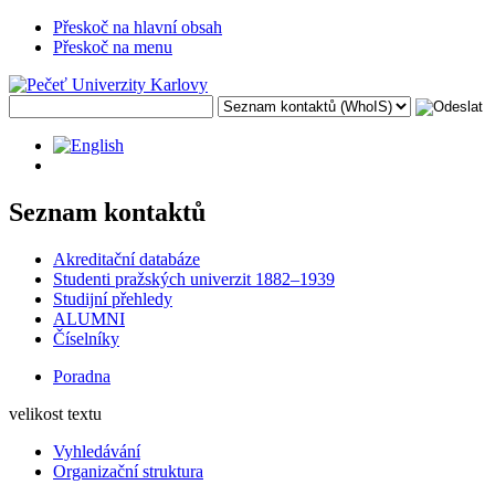
Přeskoč na hlavní obsah
Přeskoč na menu
Seznam kontaktů
Akreditační databáze
Studenti pražských univerzit 1882–1939
Studijní přehledy
ALUMNI
Číselníky
Poradna
velikost textu
Vyhledávání
Organizační struktura