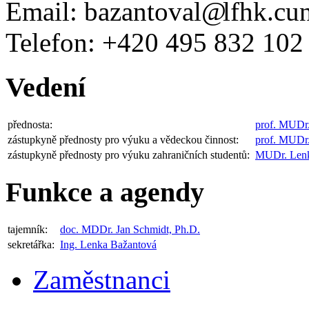
Email:
bazantoval
lfhk.cun
Telefon:
+420
495 832 102
Vedení
přednosta:
prof. MUDr.
zástupkyně přednosty pro výuku a vědeckou činnost:
prof. MUDr
zástupkyně přednosty pro výuku zahraničních studentů:
MUDr. Lenk
Funkce a agendy
tajemník:
doc. MDDr. Jan Schmidt, Ph.D.
sekretářka:
Ing. Lenka Bažantová
Zaměstnanci