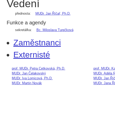
Vedení
přednosta:
MUDr. Jan Říčař, Ph.D.
Funkce a agendy
sekretářka:
Bc. Miloslava Turečková
Zaměstnanci
Externisté
prof. MUDr. Petra Cetkovská, Ph.D.
prof. MUDr. Ka
MUDr. Jan Čelakovský
MUDr. Adéla 
MUDr. Iva Lomicová, Ph.D.
MUDr. Jan Říč
MUDr. Martin Novák
MUDr. Jana Ř