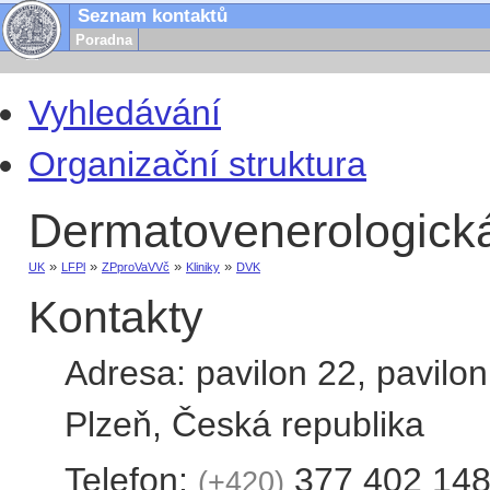
Seznam kontaktů
Poradna
Vyhledávání
Organizační struktura
Dermatovenerologická
»
»
»
»
UK
LFPl
ZPproVaVVč
Kliniky
DVK
Kontakty
Adresa:
pavilon 22, pavilon
Plzeň
,
Česká republika
Telefon:
377 402 14
+420