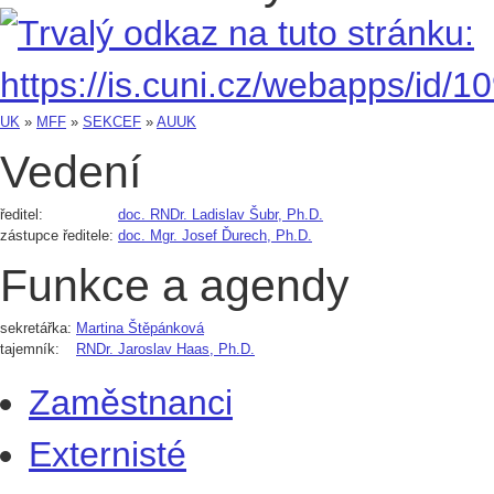
UK
»
MFF
»
SEKCEF
»
AUUK
Vedení
ředitel:
doc. RNDr. Ladislav Šubr, Ph.D.
zástupce ředitele:
doc. Mgr. Josef Ďurech, Ph.D.
Funkce a agendy
sekretářka:
Martina Štěpánková
tajemník:
RNDr. Jaroslav Haas, Ph.D.
Zaměstnanci
Externisté