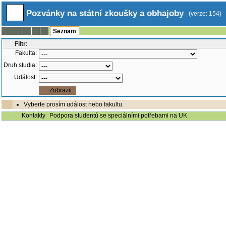
Pozvánky na státní zkoušky a obhajoby
(verze: 154)
--:--
Seznam
Filtr:
Fakulta:
Druh studia:
Událost:
Vyberte prosím událost nebo fakultu.
Kontakty
Podpora studentů se speciálními potřebami na UK