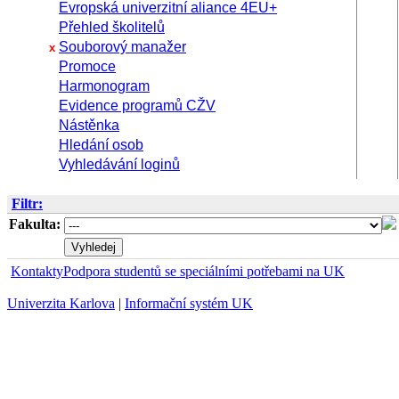
Evropská univerzitní aliance 4EU+
Přehled školitelů
Souborový manažer
x
Promoce
Harmonogram
Evidence programů CŽV
Nástěnka
Hledání osob
Vyhledávání loginů
Filtr:
Fakulta:
Kontakty
Podpora studentů se speciálními potřebami na UK
Univerzita Karlova
|
Informační systém UK