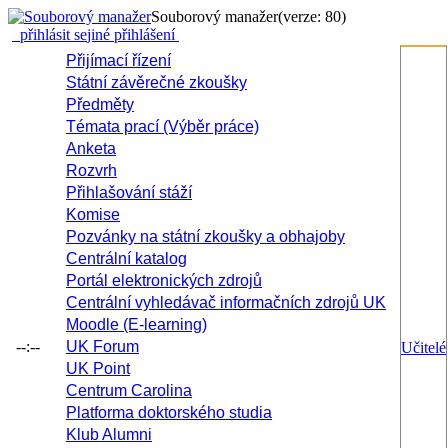
Souborový manažer
(verze: 80)
přihlásit se
jiné přihlášení
Přijímací řízení
Státní závěrečné zkoušky
Předměty
Témata prací (Výběr práce)
Anketa
Rozvrh
Přihlašování stáží
Komise
Pozvánky na státní zkoušky a obhajoby
Centrální katalog
Portál elektronických zdrojů
Centrální vyhledávač informačních zdrojů UK
Moodle (E-learning)
--:--
UK Forum
Učitelé
UK Point
Centrum Carolina
Platforma doktorského studia
Klub Alumni