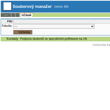
Souborový manažer
(verze: 80)
--:--
Učitelé
Filtr:
Fakulta:
Kontakty
Podpora studentů se speciálními potřebami na UK
Univerzita K