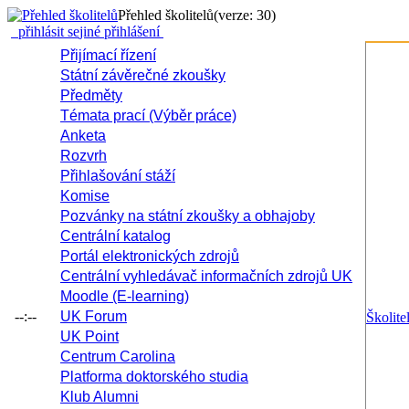
Přehled školitelů
(verze: 30)
přihlásit se
jiné přihlášení
Přijímací řízení
Státní závěrečné zkoušky
Předměty
Témata prací (Výběr práce)
Anketa
Rozvrh
Přihlašování stáží
Komise
Pozvánky na státní zkoušky a obhajoby
Centrální katalog
Portál elektronických zdrojů
Centrální vyhledávač informačních zdrojů UK
Moodle (E-learning)
--:--
UK Forum
Školite
UK Point
Centrum Carolina
Platforma doktorského studia
Klub Alumni