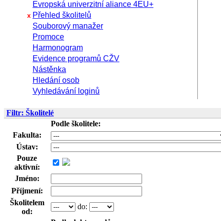
Evropská univerzitní aliance 4EU+
Přehled školitelů
x
Souborový manažer
Promoce
Harmonogram
Evidence programů CŽV
Nástěnka
Hledání osob
Vyhledávání loginů
Filtr: Školitelé
Podle školitele:
Fakulta:
Ústav:
Pouze
aktivní:
Jméno:
Příjmení:
Školitelem
do:
od: