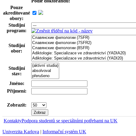
Podle doktorandů:
Pouze
akreditované
obory:
Studijní
program:
Studijní
obor:
Studijní
stav:
Jméno:
Příjmení:
Zobrazit:
Kontakty
Podpora studentů se speciálními potřebami na UK
Univerzita Karlova
|
Informační systém UK