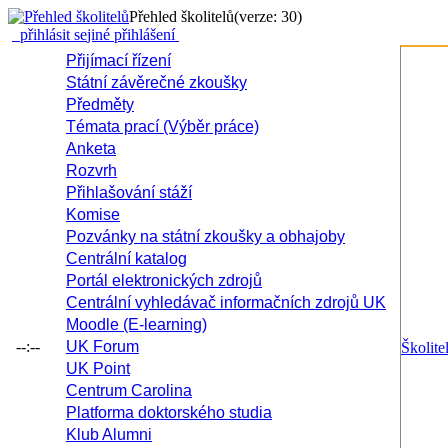
Přehled školitelů
(verze: 30)
přihlásit se
jiné přihlášení
Přijímací řízení
Státní závěrečné zkoušky
Předměty
Témata prací (Výběr práce)
Anketa
Rozvrh
Přihlašování stáží
Komise
Pozvánky na státní zkoušky a obhajoby
Centrální katalog
Portál elektronických zdrojů
Centrální vyhledávač informačních zdrojů UK
Moodle (E-learning)
--:--
UK Forum
Školite
UK Point
Centrum Carolina
Platforma doktorského studia
Klub Alumni