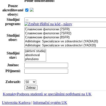
Podle doktorandů:
Pouze
akreditované
obory:
Studijní
program:
Studijní
obor:
Studijní
stav:
Jméno:
Příjmení:
Zobrazit:
Kontakty
Podpora studentů se speciálními potřebami na UK
Univerzita Karlova
|
Informační systém UK