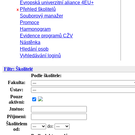
Evropská univerzitní aliance 4EU+
Přehled školitelů
x
Souborový manažer
Promoce
Harmonogram
Evidence programů CŽV
Nástěnka
Hledání osob
Vyhledávání loginů
Filtr: Školitelé
Podle školitele:
Fakulta:
Ústav:
Pouze
aktivní:
Jméno:
Příjmení:
Školitelem
do:
od: