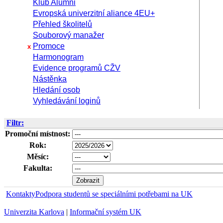
Klub Alumni
Evropská univerzitní aliance 4EU+
Přehled školitelů
Souborový manažer
Promoce
x
Harmonogram
Evidence programů CŽV
Nástěnka
Hledání osob
Vyhledávání loginů
Filtr:
Promoční místnost:
Rok:
Měsíc:
Fakulta:
Kontakty
Podpora studentů se speciálními potřebami na UK
Univerzita Karlova
|
Informační systém UK