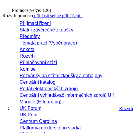
Promoce
(verze: 120)
Rozvrh promocí
přihlásit se
jiné přihlášení
Přijímací řízení
Státní závěrečné zkoušky
Předměty
Témata prací (Výběr práce)
Anketa
Rozvrh
Přihlašování stáží
Komise
Pozvánky na státní zkoušky a obhajoby
Centrální katalog
Portál elektronických zdrojů
Centrální vyhledávač informačních zdrojů UK
Moodle (E-learning)
--:--
UK Forum
Rozvrh
UK Point
Centrum Carolina
Platforma doktorského studia