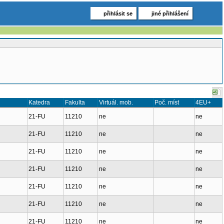
přihlásit se
jiné přihlášení
Katedra
Fakulta
Virtuál. mob.
Poč. míst
4EU+
21-FU
11210
ne
ne
21-FU
11210
ne
ne
21-FU
11210
ne
ne
21-FU
11210
ne
ne
21-FU
11210
ne
ne
21-FU
11210
ne
ne
21-FU
11210
ne
ne