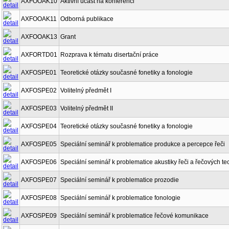
AXFOOAK10
Aktivní účast na konferenci
AXFOOAK11
Odborná publikace
AXFOOAK13
Grant
AXFORTD01
Rozprava k tématu disertační práce
AXFOSPE01
Teoretické otázky současné fonetiky a fonologie
AXFOSPE02
Volitelný předmět I
AXFOSPE03
Volitelný předmět II
AXFOSPE04
Teoretické otázky současné fonetiky a fonologie
AXFOSPE05
Speciální seminář k problematice produkce a percepce řeči
AXFOSPE06
Speciální seminář k problematice akustiky řeči a řečových te
AXFOSPE07
Speciální seminář k problematice prozodie
AXFOSPE08
Speciální seminář k problematice fonologie
AXFOSPE09
Speciální seminář k problematice řečové komunikace