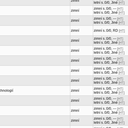
zimní
letní s.:0/0, Jiné
[HT]
zimní s.:0/0, ---
[HT]
zimní
letní s.:0/0, Jiné
[HT]
zimní s.:0/0, ---
[HT]
zimní
letní s.:0/0, Jiné
[HT]
zimní
zimní s.:0/0, RD
[HT]
zimní s.:0/0, ---
[HT]
zimní
letní s.:0/0, Jiné
[HT]
zimní s.:0/0, ---
[HT]
zimní
letní s.:0/0, Jiné
[HT]
zimní s.:0/0, ---
[HT]
zimní
letní s.:0/0, Jiné
[HT]
zimní s.:0/0, ---
[HT]
zimní
letní s.:0/0, Jiné
[HT]
zimní s.:0/0, ---
[HT]
zimní
letní s.:0/0, Jiné
[HT]
zimní s.:0/0, ---
[HT]
chnologií
zimní
letní s.:0/0, Jiné
[HT]
zimní s.:0/0, ---
[HT]
zimní
letní s.:0/0, Jiné
[HT]
zimní s.:0/0, ---
[HT]
zimní
letní s.:0/0, Jiné
[HT]
zimní s.:0/0, ---
[HT]
zimní
letní s.:0/0, Jiné
[HT]