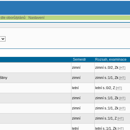
 dle oborů/plánů
Nastavení
Semestr
Rozsah, examinace
zimní
zimní s.:0/2, Zk
[HT]
štiny
zimní
zimní s.:1/1, Zk
[HT]
letní
letní s.:0/2, Z
[HT]
zimní
zimní s.:1/1, Zk
[HT]
zimní
zimní s.:1/1, Zk
[HT]
zimní
zimní s.:1/1, Z
[HT]
letní
letní s.:1/1, Zk
[HT]