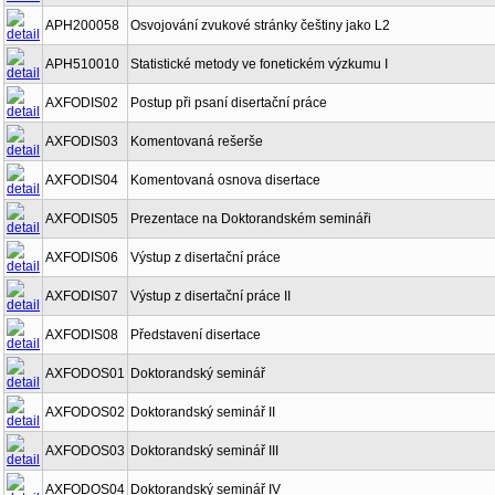
APH200058
Osvojování zvukové stránky češtiny jako L2
APH510010
Statistické metody ve fonetickém výzkumu I
AXFODIS02
Postup při psaní disertační práce
AXFODIS03
Komentovaná rešerše
AXFODIS04
Komentovaná osnova disertace
AXFODIS05
Prezentace na Doktorandském semináři
AXFODIS06
Výstup z disertační práce
AXFODIS07
Výstup z disertační práce II
AXFODIS08
Představení disertace
AXFODOS01
Doktorandský seminář
AXFODOS02
Doktorandský seminář II
AXFODOS03
Doktorandský seminář III
AXFODOS04
Doktorandský seminář IV