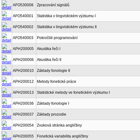
AFO530008
Zpracování signálů
AFO540001
Statistika v lingvistickém výzkumu I
AFO540002
Statistika v lingvistickém výzkumu II
AFO540003
Pokročilé programování
APH200005
Akustika řeči I
APH200006
Akustika řeči II
APH200010
Základy fonologie II
APH200012
Metody fonetické práce
APH200013
Statistické metody ve fonetickém výzkumu I
APH200036
Základy fonologie I
APH200037
Základy prozodie
APH200054
Zvuková stránka angličtiny
APH200055
Fonetická variabilita angličtiny