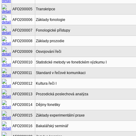
AFO200005
Transkripce
AFO200006
Základy fonologie
AFO200007
Fonologické přístupy
AFO200008
Základy prozodie
AFO200009
Osvojování řeči
AFO200010
Statistické metody ve fonetickém výzkumu I
AFO200011
Standard v řečové komunikaci
AFO200012
Kultura řeči I
AFO200013
Prozodická poslechová analýza
AFO200014
Dějiny fonetiky
AFO200015
Základy experimentální praxe
AFO200016
Bakalářský seminář