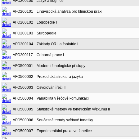
AFO200100
Jazyk a kognice
AFO200101
Lingvistická analýza pro klinickou praxi
AFO200102
Logopedie I
AFO200103
Surdopedie I
AFO200104
Základy ORL a foniatrie I
AFO200117
Odborná praxe I
AFO500001
Moderní fonologické přístupy
AFO500002
Prozodická struktura jazyka
AFO500003
Osvojování řeči II
AFO500004
Variabilita v řečové komunikaci
AFO500005
Statistické metody ve fonetickém výzkumu II
AFO500006
Současné trendy světové fonetiky
AFO500007
Experimentální praxe ve fonetice