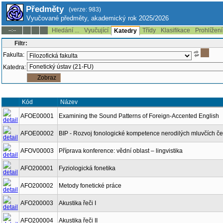
Předměty
(verze: 983)
Vyučované předměty, akademický rok 2025/2026
Hledání ...
Vyučující
Třídy
Klasifikace
Prohlížení
--:--
Katedry
Filtr:
Fakulta:
Katedra:
Kód
Název
AFOE00001
Examining the Sound Patterns of Foreign-Accented English
AFOE00002
BIP - Rozvoj fonologické kompetence nerodilých mluvčích če
AFOV00003
Příprava konference: vědní oblast – lingvistika
AFO200001
Fyziologická fonetika
AFO200002
Metody fonetické práce
AFO200003
Akustika řeči I
AFO200004
Akustika řeči II