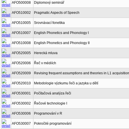
AFO500008
Diplomový seminář
AFO510002
Pragmatic Aspects of Speech
AFO510005
Srovnávací fonetika
AFO510007
English Phonetics and Phonology I
AFO510008
English Phonetics and Phonology II
AFO520005
Herecká mluva
AFO520006
Řeč v médiích
AFO520009
Revising frequent assumptions and theories in L1 acquisitio
AFO520010
Metodologie výzkumu řeči a jazyka u dětí
AFO530001
Počítačová analýza řeči
AFO530002
Řečové technologie I
AFO530006
Programování v R
AFO530007
Pokročilé programování