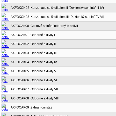
AXFOKON02
Konzultace se školitelem II (Doktorský seminář III-IV)
AXFOKON03
Konzultace se školitelem III (Doktorský seminář V-VI)
AXFOOAK00
Celkové splnění odborných aktivit
AXFOOAK01
Odborné aktivity I
AXFOOAK02
Odborné aktivity II
AXFOOAK03
Odborné aktivity III
AXFOOAK04
Odborné aktivity IV
AXFOOAK05
Odborné aktivity V
AXFOOAK06
Odborné aktivity VI
AXFOOAK07
Odborné aktivity VII
AXFOOAK08
Odborné aktivity VIII
AXFOOAK09
Zahraniční stáž