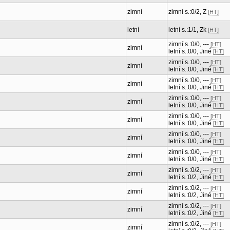
zimní
zimní s.:0/2, Z
[HT]
letní
letní s.:1/1, Zk
[HT]
zimní s.:0/0, ---
[HT]
zimní
letní s.:0/0, Jiné
[HT]
zimní s.:0/0, ---
[HT]
zimní
letní s.:0/0, Jiné
[HT]
zimní s.:0/0, ---
[HT]
zimní
letní s.:0/0, Jiné
[HT]
zimní s.:0/0, ---
[HT]
zimní
letní s.:0/0, Jiné
[HT]
zimní s.:0/0, ---
[HT]
zimní
letní s.:0/0, Jiné
[HT]
zimní s.:0/0, ---
[HT]
zimní
letní s.:0/0, Jiné
[HT]
zimní s.:0/0, ---
[HT]
zimní
letní s.:0/0, Jiné
[HT]
zimní s.:0/2, ---
[HT]
zimní
letní s.:0/2, Jiné
[HT]
zimní s.:0/2, ---
[HT]
zimní
letní s.:0/2, Jiné
[HT]
zimní s.:0/2, ---
[HT]
zimní
letní s.:0/2, Jiné
[HT]
zimní s.:0/2, ---
[HT]
zimní