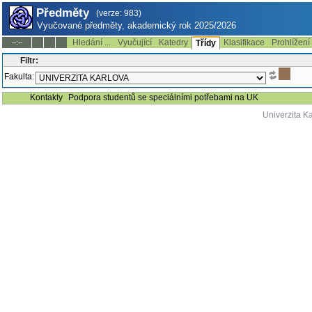
Předměty
(verze: 983)
Vyučované předměty, akademický rok 2025/2026
Hledání ...
Vyučující
Katedry
Klasifikace
Prohlížení
--:--
Třídy
Filtr:
Fakulta:
Kontakty
Podpora studentů se speciálními potřebami na UK
Univerzita K