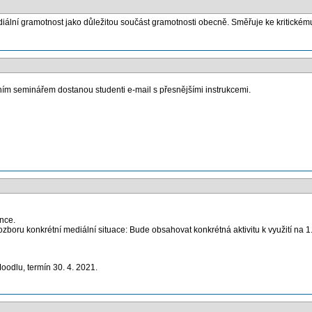
iální gramotnost jako důležitou součást gramotnosti obecně. Směřuje ke kritické
ním seminářem dostanou studenti e-mail s přesnějšími instrukcemi.
ence.
oru konkrétní mediální situace: Bude obsahovat konkrétná aktivitu k využití na 1. 
oodlu, termín 30. 4. 2021.