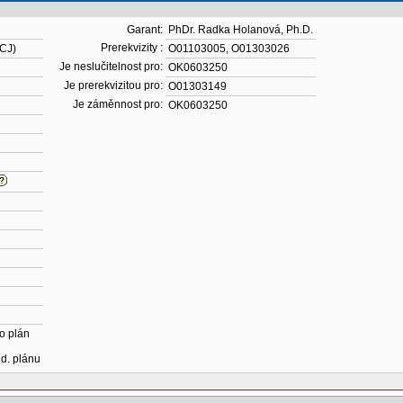
Garant:
PhDr. Radka Holanová, Ph.D.
Prerekvizity :
KCJ)
O01103005
,
O01303026
Je neslučitelnost pro:
OK0603250
Je prerekvizitou pro:
O01303149
Je záměnnost pro:
OK0603250
o plán
ud. plánu