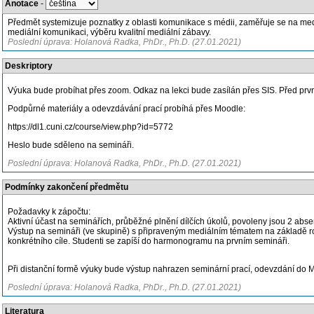
Anotace
-
Předmět systemizuje poznatky z oblasti komunikace s médii, zaměřuje se na med
mediální komunikaci, výběru kvalitní mediální zábavy.
Poslední úprava: Holanová Radka, PhDr., Ph.D. (27.01.2021)
Deskriptory
Výuka bude probíhat přes zoom. Odkaz na lekci bude zasílán přes SIS. Před prv
Podpůrné materiály a odevzdávání prací probíhá přes Moodle:
https://dl1.cuni.cz/course/view.php?id=5772
Heslo bude sděleno na semináři.
Poslední úprava: Holanová Radka, PhDr., Ph.D. (27.01.2021)
Podmínky zakončení předmětu
Požadavky k zápočtu:
Aktivní účast na seminářích, průběžné plnění dílčích úkolů, povoleny jsou 2 abs
Výstup na semináři (ve skupině) s připraveným mediálním tématem na základě rozb
konkrétního cíle. Studenti se zapíší do harmonogramu na prvním semináři.
Při distanční formě výuky bude výstup nahrazen seminární prací, odevzdání do M
Poslední úprava: Holanová Radka, PhDr., Ph.D. (27.01.2021)
Literatura