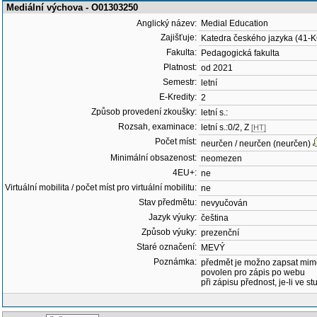
Mediální výchova - O01303250
Anglický název:
Medial Education
Zajišťuje:
Katedra českého jazyka (41-
Fakulta:
Pedagogická fakulta
Platnost:
od 2021
Semestr:
letní
E-Kredity:
2
Způsob provedení zkoušky:
letní s.:
Rozsah, examinace:
letní s.:0/2, Z
[HT]
Počet míst:
neurčen / neurčen (neurčen)
Minimální obsazenost:
neomezen
4EU+:
ne
Virtuální mobilita / počet míst pro virtuální mobilitu:
ne
Stav předmětu:
nevyučován
Jazyk výuky:
čeština
Způsob výuky:
prezenční
Staré označení:
MEVÝ
Poznámka:
předmět je možno zapsat mim
povolen pro zápis po webu
při zápisu přednost, je-li ve st