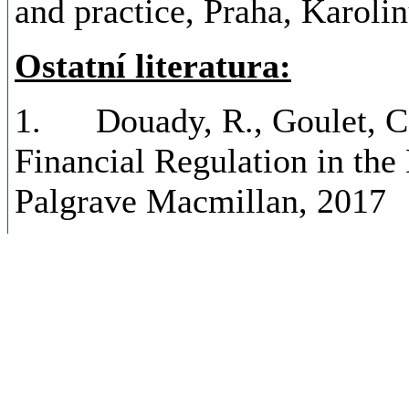
and practice, Praha, Karoli
Ostatní literatura:
1. Douady, R., Goulet, C.,
Financial Regulation in the
Palgrave Macmillan, 2017
2. Kedar-Levy, H.: A Criti
Imperial College Press, 201
3. Caprio, G.: Handbook o
Markets, Institutions, and I