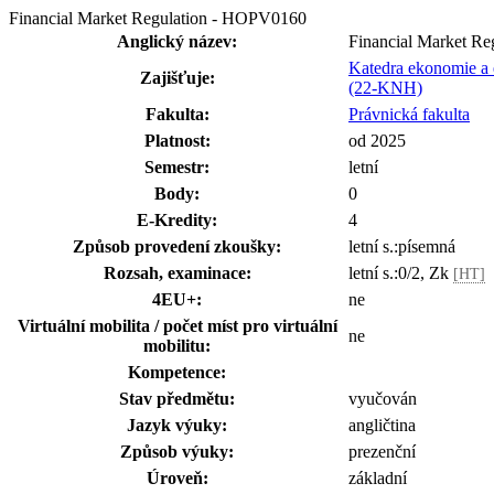
Financial Market Regulation - HOPV0160
Anglický název:
Financial Market Re
Katedra ekonomie a 
Zajišťuje:
(22-KNH)
Fakulta:
Právnická fakulta
Platnost:
od 2025
Semestr:
letní
Body:
0
E-Kredity:
4
Způsob provedení zkoušky:
letní s.:písemná
Rozsah, examinace:
letní s.:0/2, Zk
[HT]
4EU+:
ne
Virtuální mobilita / počet míst pro virtuální
ne
mobilitu:
Kompetence:
Stav předmětu:
vyučován
Jazyk výuky:
angličtina
Způsob výuky:
prezenční
Úroveň:
základní