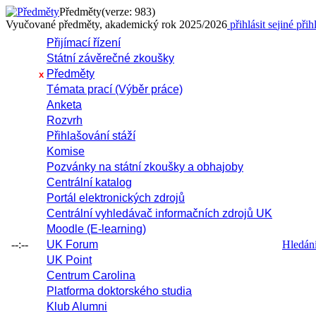
Předměty
(verze: 983)
Vyučované předměty, akademický rok 2025/2026
přihlásit se
jiné přih
Přijímací řízení
Státní závěrečné zkoušky
Předměty
x
Témata prací (Výběr práce)
Anketa
Rozvrh
Přihlašování stáží
Komise
Pozvánky na státní zkoušky a obhajoby
Centrální katalog
Portál elektronických zdrojů
Centrální vyhledávač informačních zdrojů UK
Moodle (E-learning)
--:--
UK Forum
Hledání 
UK Point
Centrum Carolina
Platforma doktorského studia
Klub Alumni