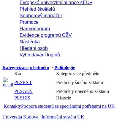
Evropská univerzitní aliance 4EU+
Přehled školitelů
Souborový manažer
Promoce
Harmonogram
Evidence programů CŽV
Nástěnka
Hledání osob
Vyhledávání loginů
Kategorizace předmětu
>
Politologie
Kód
Kategorizace předmětu
PLSEXT
Předměty širšího základu
PLSGEN
Předměty obecného základu
PLSHIS
Historie
Kontakty
Podpora studentů se speciálními potřebami na UK
Univerzita Karlova
|
Informační systém UK