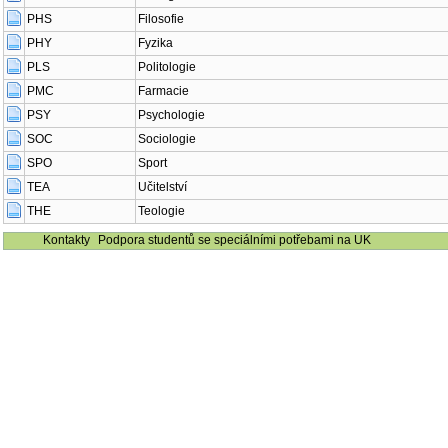
PHS
Filosofie
PHY
Fyzika
PLS
Politologie
PMC
Farmacie
PSY
Psychologie
SOC
Sociologie
SPO
Sport
TEA
Učitelství
THE
Teologie
Kontakty
Podpora studentů se speciálními potřebami na UK