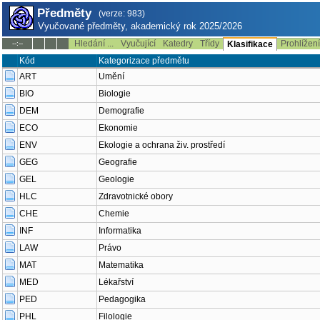
Předměty
(verze: 983)
Vyučované předměty, akademický rok 2025/2026
Hledání ...
Vyučující
Katedry
Třídy
Prohlížen
--:--
Klasifikace
Kód
Kategorizace předmětu
ART
Umění
BIO
Biologie
DEM
Demografie
ECO
Ekonomie
ENV
Ekologie a ochrana živ. prostředí
GEG
Geografie
GEL
Geologie
HLC
Zdravotnické obory
CHE
Chemie
INF
Informatika
LAW
Právo
MAT
Matematika
MED
Lékařství
PED
Pedagogika
PHL
Filologie