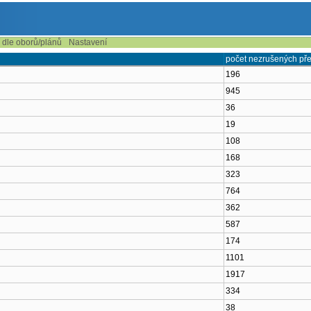
í dle oborů/plánů
Nastavení
počet nezrušených př
196
945
36
19
108
168
323
764
362
587
174
1101
1917
334
38