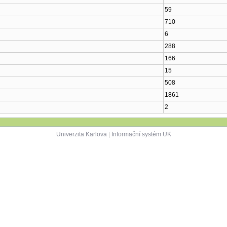
59
710
6
288
166
15
508
1861
2
Univerzita Karlova
|
Informační systém UK