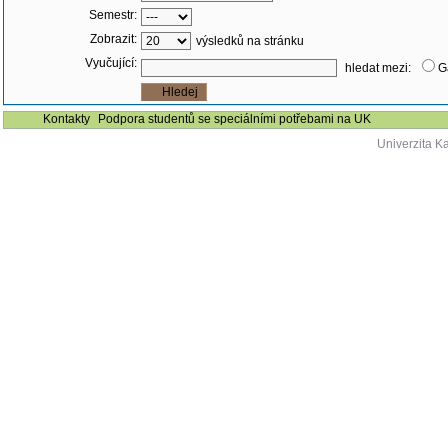
Semestr:
Zobrazit:
výsledků na stránku
Vyučující:
hledat mezi:
G
Kontakty
Podpora studentů se speciálními potřebami na UK
Univerzita K