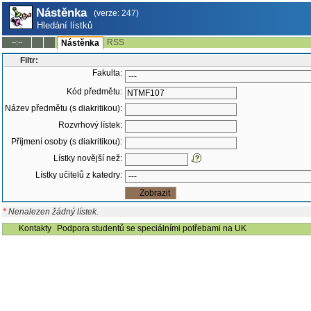
Nástěnka
(verze: 247)
Hledání lístků
RSS
--:--
Nástěnka
Filtr:
Fakulta:
Kód předmětu:
Název předmětu (s diakritikou):
Rozvrhový lístek:
Příjmení osoby (s diakritikou):
Lístky novější než:
Lístky učitelů z katedry:
*
Nenalezen žádný lístek.
Kontakty
Podpora studentů se speciálními potřebami na UK