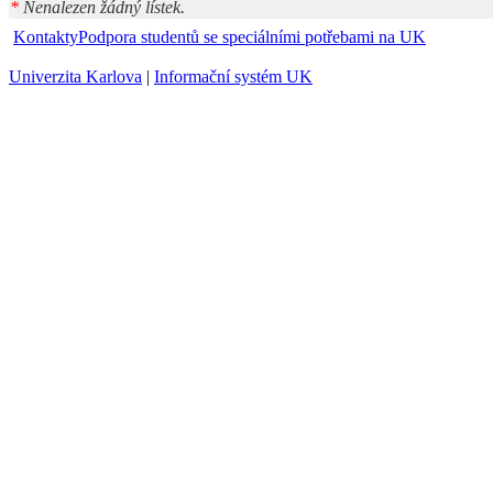
*
Nenalezen žádný lístek.
Kontakty
Podpora studentů se speciálními potřebami na UK
Univerzita Karlova
|
Informační systém UK