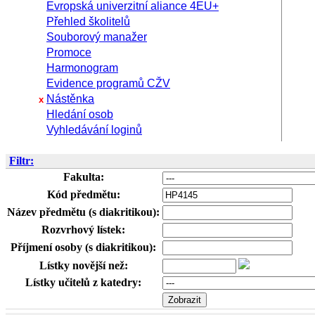
Evropská univerzitní aliance 4EU+
Přehled školitelů
Souborový manažer
Promoce
Harmonogram
Evidence programů CŽV
Nástěnka
x
Hledání osob
Vyhledávání loginů
Filtr:
Fakulta:
Kód předmětu:
Název předmětu (s diakritikou):
Rozvrhový lístek:
Příjmení osoby (s diakritikou):
Lístky novější než:
Lístky učitelů z katedry: