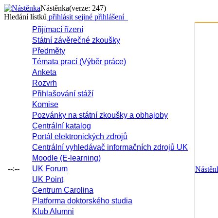
Nástěnka
(verze: 247)
Hledání lístků
přihlásit se
jiné přihlášení
Přijímací řízení
Státní závěrečné zkoušky
Předměty
Témata prací (Výběr práce)
Anketa
Rozvrh
Přihlašování stáží
Komise
Pozvánky na státní zkoušky a obhajoby
Centrální katalog
Portál elektronických zdrojů
Centrální vyhledávač informačních zdrojů UK
Moodle (E-learning)
--:--
UK Forum
Nástěn
UK Point
Centrum Carolina
Platforma doktorského studia
Klub Alumni