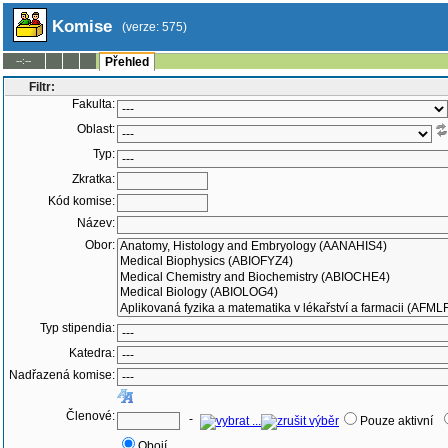
Komise
(verze: 575)
--:--
Přehled
Filtr:
Fakulta:
Oblast:
Typ:
Zkratka:
Kód komise:
Název:
Obor:
Typ stipendia:
Katedra:
Nadřazená komise:
Členové:
-
Pouze aktivní
Obojí