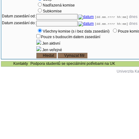
Nadřazená komise
Subkomise
Datum zasedání od:
dnes
[dd.mm.rrrr hh:mm]
Datum zasedání do:
dnes
[dd.mm.rrrr hh:mm]
Všechny komise (s i bez data zasedání)
Pouze komis
Pouze s budoucím datem zasedání
Jen aktivní
Jen veřejné
Kontakty
Podpora studentů se speciálními potřebami na UK
Univerzita K