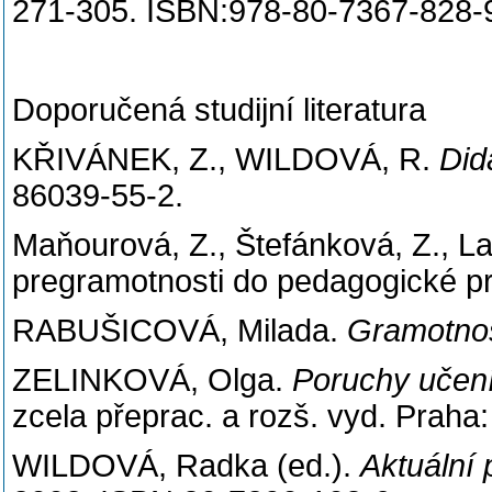
271-305. ISBN:978-80-7367-828-
Doporučená studijní literatura
KŘIVÁNEK, Z., WILDOVÁ, R.
Did
86039-55-2.
Maňourová, Z., Štefánková, Z., La
pregramotnosti do pedagogické p
RABUŠICOVÁ, Milada.
Gramotnos
ZELINKOVÁ, Olga.
Poruchy učení
zcela přeprac. a rozš. vyd. Praha
WILDOVÁ, Radka (ed.).
Aktuální 