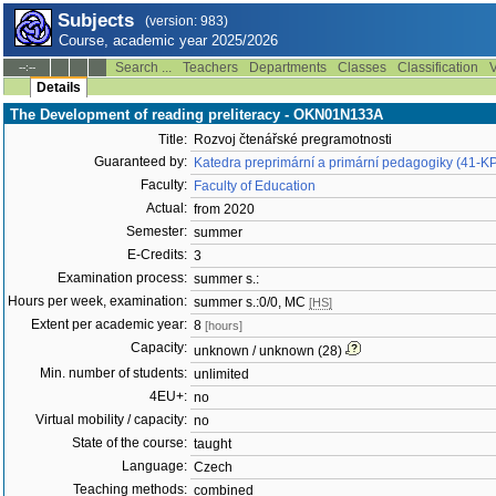
Subjects
(version: 983)
Course, academic year 2025/2026
Search ...
Teachers
Departments
Classes
Classification
V
--:--
Details
The Development of reading preliteracy - OKN01N133A
Title:
Rozvoj čtenářské pregramotnosti
Guaranteed by:
Katedra preprimární a primární pedagogiky (41-K
Faculty:
Faculty of Education
Actual:
from 2020
Semester:
summer
E-Credits:
3
Examination process:
summer s.:
Hours per week, examination:
summer s.:0/0, MC
[HS]
Extent per academic year:
8
[hours]
Capacity:
unknown / unknown (28)
Min. number of students:
unlimited
4EU+:
no
Virtual mobility / capacity:
no
State of the course:
taught
Language:
Czech
Teaching methods:
combined