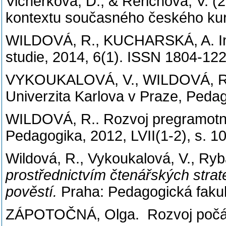
Vicherková, D., & Řeřichová, V. 
kontextu současného českého kur
WILDOVÁ, R., KUCHARSKÁ, A. Inov
studie, 2014, 6(1). ISSN 1804-122
VYKOUKALOVÁ, V., WILDOVÁ, R. Čt
Univerzita Karlova v Praze, Peda
WILDOVÁ, R.. Rozvoj pregramotnos
Pedagogika, 2012, LVII(1-2), s. 
Wildová, R., Vykoukalová, V., Ry
prostřednictvím čtenářských strat
pověstí.
Praha: Pedagogická fakult
ZÁPOTOČNÁ, Olga. Rozvoj počátečn