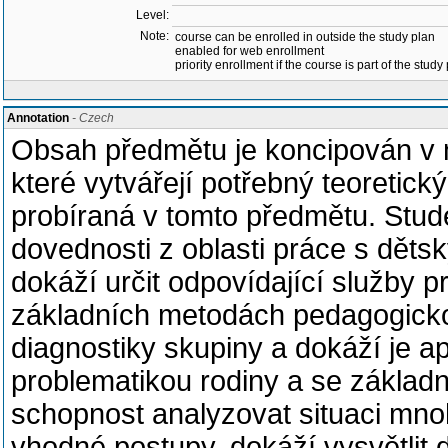
Level:
Note:
course can be enrolled in outside the study plan
enabled for web enrollment
priority enrollment if the course is part of the study
Annotation
- Czech
Obsah předmětu je koncipován v n
které vytvářejí potřebný teoretic
probíraná v tomto předmětu. Stude
dovednosti z oblasti práce s děts
dokáží určit odpovídající služby pr
základních metodách pedagogicko
diagnostiky skupiny a dokáží je ap
problematikou rodiny a se základn
schopnost analyzovat situaci mn
vhodné postupy, dokáží vysvětlit