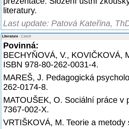
prezentace. Složení ústní zkoušk
literatury.
Last update: Patová Kateřina, ThD
Literature
- Czech
Povinná:
BECHYŇOVÁ, V., KOVIČKOVÁ, M. S
ISBN 978-80-262-0031-4.
MAREŠ, J. Pedagogická psycholog
262-0174-8.
MATOUŠEK, O. Sociální práce v pr
7367-002-X.
VRTIŠKOVÁ, M. Teorie a metody so