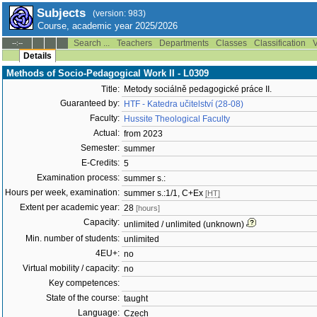
Subjects
(version: 983)
Course, academic year 2025/2026
Search ...
Teachers
Departments
Classes
Classification
V
--:--
Details
Methods of Socio-Pedagogical Work II - L0309
Title:
Metody sociálně pedagogické práce II.
Guaranteed by:
HTF - Katedra učitelství (28-08)
Faculty:
Hussite Theological Faculty
Actual:
from 2023
Semester:
summer
E-Credits:
5
Examination process:
summer s.:
Hours per week, examination:
summer s.:1/1, C+Ex
[HT]
Extent per academic year:
28
[hours]
Capacity:
unlimited / unlimited (unknown)
Min. number of students:
unlimited
4EU+:
no
Virtual mobility / capacity:
no
Key competences:
State of the course:
taught
Language:
Czech