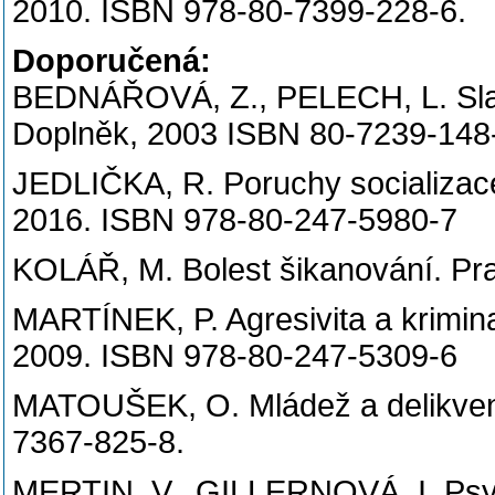
2010. ISBN 978-80-7399-228-6.
Doporučená:
BEDNÁŘOVÁ, Z., PELECH, L. Slabik
Doplněk, 2003 ISBN 80-7239-148
JEDLIČKA, R. Poruchy socializace
2016. ISBN 978-80-247-5980-7
KOLÁŘ, M. Bolest šikanování. Pra
MARTÍNEK, P. Agresivita a krimina
2009. ISBN 978-80-247-5309-6
MATOUŠEK, O. Mládež a delikvenc
7367-825-8.
MERTIN, V., GILLERNOVÁ, I. Psych