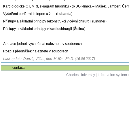
Kardiologické CT, MRI, skiagram hrudníku - (RDG klinika – Mašek, Lambert, Čer
Vyšetření periferních tepen a žil – (Lubanda)
Přístupy a základní principy rekonstrukcí v cévní chirurgii (Lindner)
Přístupy a základní principy v kardiochirurgii (Šetina)
Anotace jednotlivých témat naleznete v souborech
Rozpis přednášek naleznete v souborech
Last update: Danzig Vilém, doc. MUDr., Ph.D. (16.06.2017)
contacts
Charles University
|
Information system o