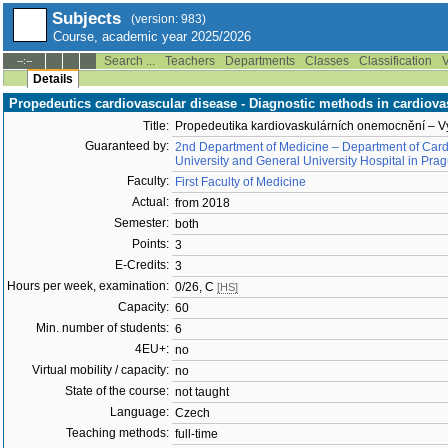
Subjects
(version: 983)
Course, academic year 2025/2026
Search ...
Teachers
Departments
Classes
Classification
V
--:--
Details
Propedeutics cardiovascular disease - Diagnostic methods in cardiova
Title:
Propedeutika kardiovaskulárních onemocnění – Vy
Guaranteed by:
2nd Department of Medicine – Department of Cardi
University and General University Hospital in Pra
Faculty:
First Faculty of Medicine
Actual:
from 2018
Semester:
both
Points:
3
E-Credits:
3
Hours per week, examination:
0/26, C
[HS]
Capacity:
60
Min. number of students:
6
4EU+:
no
Virtual mobility / capacity:
no
State of the course:
not taught
Language:
Czech
Teaching methods:
full-time