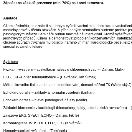
Zápočet na základě prezence (min. 70%) na konci semestru.
Anotace:
Cílem předmětu je seznámit studenty s vyšetřovacími metodami kardiovaskulárníc
medicíny právě v těchto otázkách. V přehledných seminářích budeme probírat jedno
patologickými nálezy. Semináře budou maximálně interaktivní. Kromě vyšetřovac
jednotlivých případů. Cílem je demonstrovat propojení konzervativních, katetriza
chceme zdůraznit význam multidisciplinárního vnímání kardiologické péče, jejíž 
specializovaného lékaře.
Sylabus:
Fyzikální vyšetření – auskultační nálezy u chlopenních vad – (Danzig, Malík)
EKG, EKG-Holter, telemonitorace – (Havránek, Jan Šimek)
Měření krevního tlaku, ambulantní monitorování, domácí měření TK (Widimský J)
Echokardiografie – základy a normální vyšetření (Linhart)
Echokardiografie – hlavní patologické nálezy (Malík)
Základní biochemie v kardiologii (biomarkery, lipidy, acidobazická rovnováha) – 
Zátěžové EKG, SPECT, ECHO - (Danzig, Fikrle)
Koronarografie, IVUS, OCT, FFR, IFR - (Kovárník)
Hemodynamické vyšetření – (Zemánek)