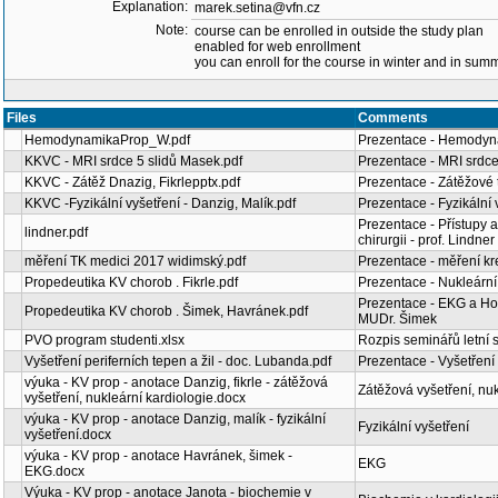
Explanation:
marek.setina@vfn.cz
Note:
course can be enrolled in outside the study plan
enabled for web enrollment
you can enroll for the course in winter and in su
Files
Comments
HemodynamikaProp_W.pdf
Prezentace - Hemodyna
KKVC - MRI srdce 5 slidů Masek.pdf
Prezentace - MRI srdc
KKVC - Zátěž Dnazig, Fikrlepptx.pdf
Prezentace - Zátěžové 
KKVC -Fyzikální vyšetření - Danzig, Malík.pdf
Prezentace - Fyzikální v
Prezentace - Přístupy a
lindner.pdf
chirurgii - prof. Lindner
měření TK medici 2017 widimský.pdf
Prezentace - měření kre
Propedeutika KV chorob . Fikrle.pdf
Prezentace - Nukleární 
Prezentace - EKG a Hol
Propedeutika KV chorob . Šimek, Havránek.pdf
MUDr. Šimek
PVO program studenti.xlsx
Rozpis seminářů letní 
Vyšetření periferních tepen a žil - doc. Lubanda.pdf
Prezentace - Vyšetření 
výuka - KV prop - anotace Danzig, fikrle - zátěžová
Zátěžová vyšetření, nuk
vyšetření, nukleární kardiologie.docx
výuka - KV prop - anotace Danzig, malík - fyzikální
Fyzikální vyšetření
vyšetření.docx
výuka - KV prop - anotace Havránek, šimek -
EKG
EKG.docx
Výuka - KV prop - anotace Janota - biochemie v