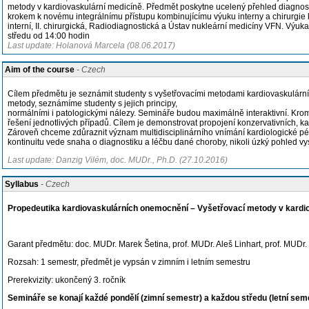
metody v kardiovaskulární medicíně. Předmět poskytne ucelený přehled diagnosti
krokem k novému integrálnímu přístupu kombinujícímu výuku interny a chirurgie ke
interní, II. chirurgická, Radiodiagnostická a Ústav nukleární medicíny VFN. Výu
středu od 14:00 hodin
Last update: Holanová Marcela (08.06.2017)
Aim of the course
- Czech
Cílem předmětu je seznámit studenty s vyšetřovacími metodami kardiovaskulárníc
metody, seznámíme studenty s jejich principy,
normálními i patologickými nálezy. Semináře budou maximálně interaktivní. Kro
řešení jednotlivých případů. Cílem je demonstrovat propojení konzervativních, ka
Zároveň chceme zdůraznit význam multidisciplinárního vnímání kardiologické péč
kontinuitu vede snaha o diagnostiku a léčbu dané choroby, nikoli úzký pohled v
Last update: Danzig Vilém, doc. MUDr., Ph.D. (27.10.2016)
Syllabus
- Czech
Propedeutika kardiovaskulárních onemocnění – Vyšetřovací metody v kardi
Garant předmětu: doc. MUDr. Marek Šetina, prof. MUDr. Aleš Linhart, prof. MUDr.
Rozsah: 1 semestr, předmět je vypsán v zimním i letním semestru
Prerekvizity: ukončený 3. ročník
Semináře se konají každé pondělí (zimní semestr)
a každou středu (letní sem