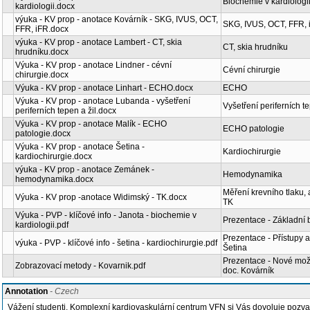
Biochemie v kardiologi
kardiologii.docx
výuka - KV prop - anotace Kovárník - SKG, IVUS, OCT,
SKG, IVUS, OCT, FFR, 
FFR, iFR.docx
výuka - KV prop - anotace Lambert - CT, skia
CT, skia hrudníku
hrudníku.docx
Výuka - KV prop - anotace Lindner - cévní
Cévní chirurgie
chirurgie.docx
Výuka - KV prop - anotace Linhart - ECHO.docx
ECHO
Výuka - KV prop - anotace Lubanda - vyšetření
Vyšetření periferních te
periferních tepen a žil.docx
Výuka - KV prop - anotace Malík - ECHO
ECHO patologie
patologie.docx
Výuka - KV prop - anotace Šetina -
Kardiochirurgie
kardiochirurgie.docx
výuka - KV prop - anotace Zemánek -
Hemodynamika
hemodynamika.docx
Měření krevního tlaku,
Výuka - KV prop -anotace Widimský - TK.docx
TK
Výuka - PVP - klíčové info - Janota - biochemie v
Prezentace - Základní 
kardiologii.pdf
Prezentace - Přístupy a 
výuka - PVP - klíčové info - šetina - kardiochirurgie.pdf
Šetina
Prezentace - Nové možn
Zobrazovací metody - Kovarnik.pdf
doc. Kovárník
Annotation
- Czech
Vážení studenti, Komplexní kardiovaskulární centrum VFN si Vás dovoluje poz