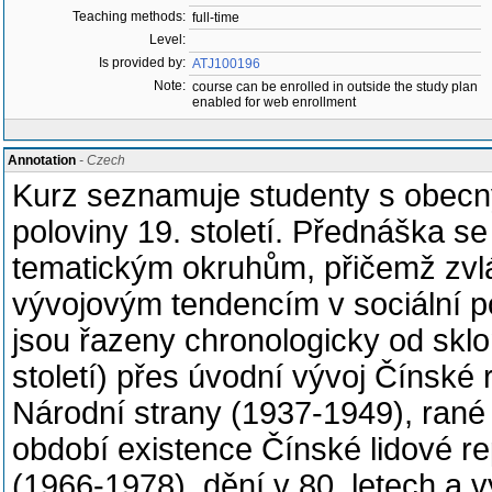
Teaching methods:
full-time
Level:
Is provided by:
ATJ100196
Note:
course can be enrolled in outside the study plan
enabled for web enrollment
Annotation
- Czech
Kurz seznamuje studenty s obecný
poloviny 19. století. Přednáška s
tematickým okruhům, přičemž zvl
vývojovým tendencím v sociální pol
jsou řazeny chronologicky od skl
století) přes úvodní vývoj Čínské
Národní strany (1937-1949), rané
období existence Čínské lidové re
(1966-1978), dění v 80. letech a 