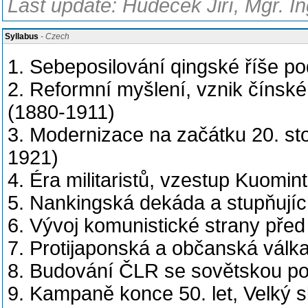
Last update: Hudeček Jiří, Mgr. In
Syllabus
- Czech
1. Sebeposilování qingské říše po
2. Reformní myšlení, vznik čínské
(1880-1911)
3. Modernizace na začátku 20. sto
1921)
4. Éra militaristů, vzestup Kuom
5. Nankingská dekáda a stupňujíc
6. Vývoj komunistické strany pře
7. Protijaponská a občanská válk
8. Budování ČLR se sovětskou p
9. Kampaně konce 50. let, Velký 