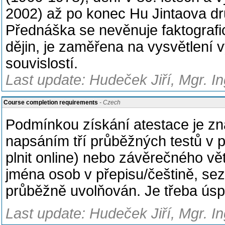
2002) až po konec Hu Jintaova dr
Přednáška se nevěnuje faktograf
dějin, je zaměřena na vysvětlení 
souvislostí.
Last update: Hudeček Jiří, Mgr. In
Course completion requirements
- Czech
Podmínkou získání atestace je zna
napsáním tří průběžných testů v
plnit online) nebo závěrečného vě
jména osob v přepisu/češtině, se
průběžně uvolňován. Je třeba ús
Last update: Hudeček Jiří, Mgr. In