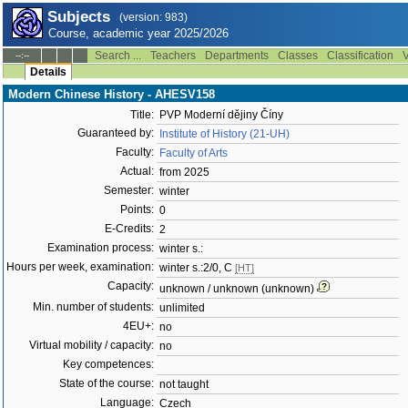
Subjects
(version: 983)
Course, academic year 2025/2026
Search ...
Teachers
Departments
Classes
Classification
V
--:--
Details
Modern Chinese History - AHESV158
Title:
PVP Moderní dějiny Číny
Guaranteed by:
Institute of History (21-UH)
Faculty:
Faculty of Arts
Actual:
from 2025
Semester:
winter
Points:
0
E-Credits:
2
Examination process:
winter s.:
Hours per week, examination:
winter s.:2/0, C
[HT]
Capacity:
unknown / unknown (unknown)
Min. number of students:
unlimited
4EU+:
no
Virtual mobility / capacity:
no
Key competences:
State of the course:
not taught
Language:
Czech