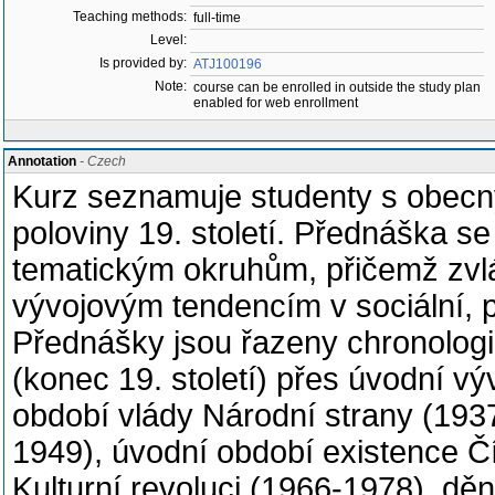
Teaching methods:
full-time
Level:
Is provided by:
ATJ100196
Note:
course can be enrolled in outside the study plan
enabled for web enrollment
Annotation
- Czech
Kurz seznamuje studenty s obecný
poloviny 19. století. Přednáška s
tematickým okruhům, přičemž zvl
vývojovým tendencím v sociální, pol
Přednášky jsou řazeny chronologi
(konec 19. století) přes úvodní v
období vlády Národní strany (193
1949), úvodní období existence Čí
Kulturní revoluci (1966-1978), děn