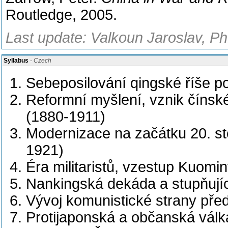
Routledge, 2005.
Last update: Valkoun Jaroslav, Ph
Syllabus
- Czech
Sebeposilování qingské říše p
Reformní myšlení, vznik čínsk
(1880-1911)
Modernizace na začátku 20. sto
1921)
Éra militaristů, vzestup Kuom
Nankingská dekáda a stupňují
Vývoj komunistické strany př
Protijaponská a občanská válk