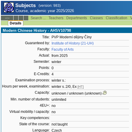
Subjects
(version: 983)
Course, academic year 2025/2026
Search ...
Teachers
Departments
Classes
Classification
V
--:--
Details
Modern Chinese History - AHSV10798
Title:
PVP Moderní dějiny Číny
Guaranteed by:
Institute of History (21-UH)
Faculty:
Faculty of Arts
Actual:
from 2025
Semester:
winter
Points:
0
E-Credits:
4
Examination process:
winter s.:
Hours per week, examination:
winter s.:2/0, Ex
[HT]
Capacity:
unknown / unknown (unknown)
Min. number of students:
unlimited
4EU+:
no
Virtual mobility / capacity:
no
Key competences:
State of the course:
not taught
Language:
Czech