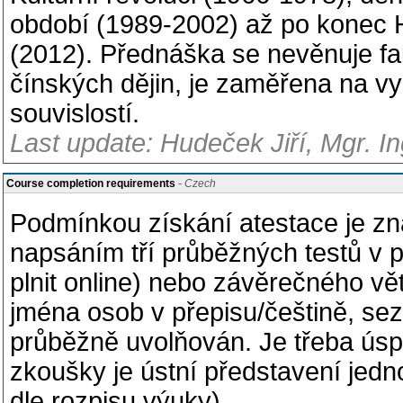
období (1989-2002) až po konec 
(2012). Přednáška se nevěnuje f
čínských dějin, je zaměřena na v
souvislostí.
Last update: Hudeček Jiří, Mgr. In
Course completion requirements
- Czech
Podmínkou získání atestace je zna
napsáním tří průběžných testů v
plnit online) nebo závěrečného vě
jména osob v přepisu/češtině, se
průběžně uvolňován. Je třeba ús
zkoušky je ústní představení jed
dle rozpisu výuky).