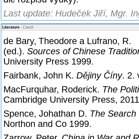
Last update: Hudeček Jiří, Mgr. In
Literature
- Czech
de Bary, Theodore a Lufrano, R.
(ed.).
Sources
of
Chinese
Traditio
University
Press
1999.
Fairbank, John K.
Dějiny Číny
. 2.
MacFurquhar, Roderick.
The Polit
Cambridge University Press, 2011
Spence, Johathan D.
The Search 
Northon and Co 1999.
Zarrow, Peter.
China in War and R