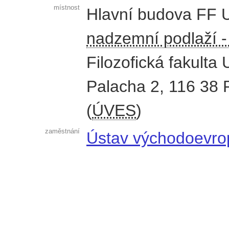
místnost
Hlavní budova FF 
nadzemní podlaží -
Filozofická fakulta 
Palacha 2
,
116 38
(
ÚVES
)
zaměstnání
Ústav východoevrop