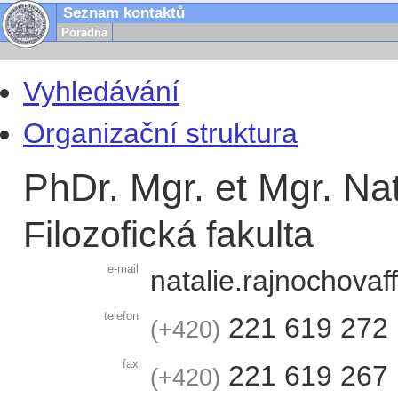
Seznam kontaktů
Poradna
Vyhledávání
Organizační struktura
PhDr. Mgr. et Mgr. Na
Filozofická fakulta
e-mail
natalie.rajnochova
f
telefon
221 619 272
+420
fax
221 619 267
+420