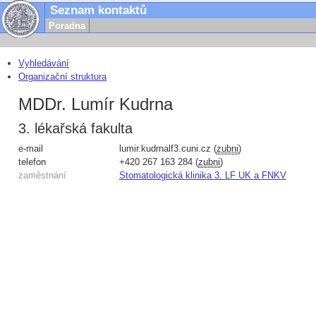
Seznam kontaktů
Poradna
Vyhledávání
Organizační struktura
MDDr. Lumír Kudrna
3. lékařská fakulta
e-mail
lumir.kudrna
lf3.cuni.cz
(
zubni
)
telefon
+420
267 163 284
(
zubni
)
zaměstnání
Stomatologická klinika 3. LF UK a FNKV