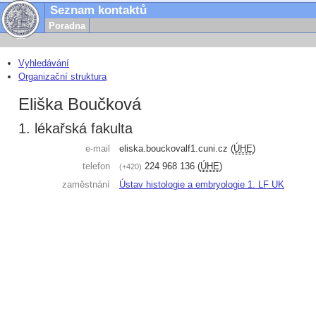
Seznam kontaktů
Poradna
Vyhledávání
Organizační struktura
Eliška Boučková
1. lékařská fakulta
e-mail
eliska.bouckova
lf1.cuni.cz
(
ÚHE
)
telefon
224 968 136
(
ÚHE
)
+420
zaměstnání
Ústav histologie a embryologie 1. LF UK