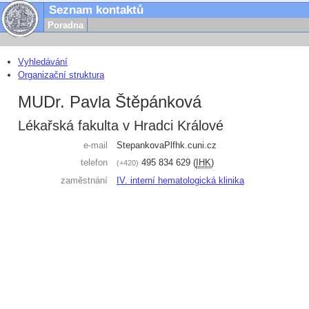
Seznam kontaktů
Poradna
Vyhledávání
Organizační struktura
MUDr. Pavla Štěpánková
Lékařská fakulta v Hradci Králové
e-mail
StepankovaP
lfhk.cuni.cz
telefon
495 834 629
(
IHK
)
+420
zaměstnání
IV. interní hematologická klinika