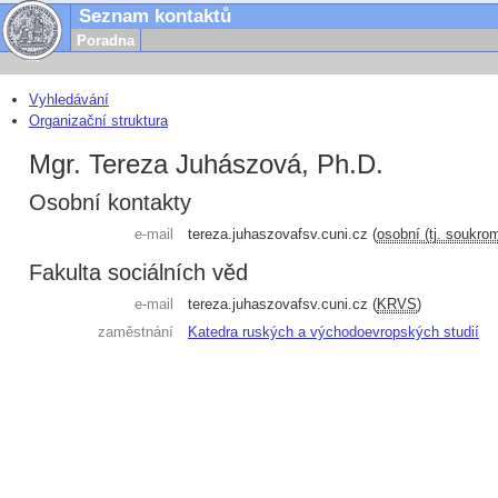
Seznam kontaktů
Poradna
Vyhledávání
Organizační struktura
Mgr. Tereza Juhászová, Ph.D.
Osobní kontakty
e-mail
tereza.juhaszova
fsv.cuni.cz
(
osobní (tj. s
Fakulta sociálních věd
e-mail
tereza.juhaszova
fsv.cuni.cz
(
KRVS
)
zaměstnání
Katedra ruských a východoevropských studií