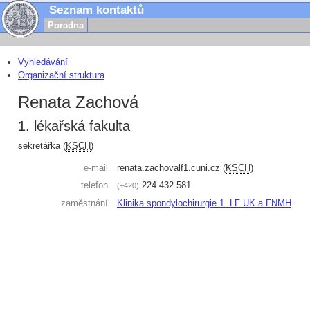
Seznam kontaktů
Poradna
Vyhledávání
Organizační struktura
Renata Zachová
1. lékařská fakulta
sekretářka (
KSCH
)
e-mail
renata.zachova
lf1.cuni.cz
(
KSCH
)
telefon
224 432 581
+420
zaměstnání
Klinika spondylochirurgie 1. LF UK a FNMH