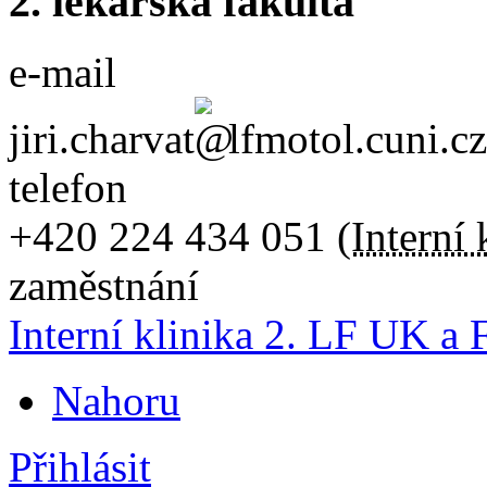
2. lékařská fakulta
e-mail
jiri.charvat
lfmotol.cuni.cz
telefon
+420
224 434 051
(
Interní 
zaměstnání
Interní klinika 2. LF UK 
Nahoru
Přihlásit