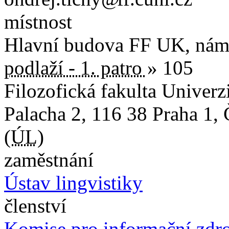
místnost
Hlavní budova FF UK, nám.
podlaží - 1. patro
» 105
Filozofická fakulta Univerz
Palacha 2
,
116 38
Praha 1
,
(
ÚL
)
zaměstnání
Ústav lingvistiky
členství
Komise pro informační zdr