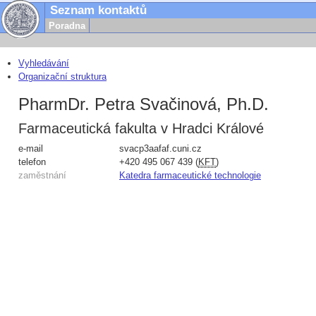
Seznam kontaktů
Poradna
Vyhledávání
Organizační struktura
PharmDr. Petra Svačinová, Ph.D.
Farmaceutická fakulta v Hradci Králové
e-mail
svacp3aa
faf.cuni.cz
telefon
+420
495 067 439
(
KFT
)
zaměstnání
Katedra farmaceutické technologie